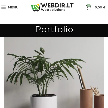
0
MENIU
0,00
€
Portfolio