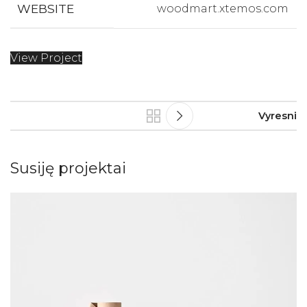
WEBSITE
woodmart.xtemos.com
View Project
Vyresni
Susiję projektai