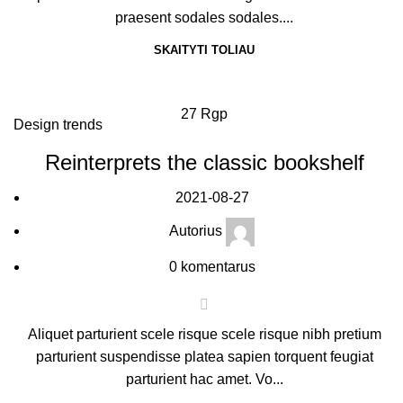
praesent sodales sodales....
SKAITYTI TOLIAU
27
Rgp
Design trends
Reinterprets the classic bookshelf
2021-08-27
Autorius
0
komentarus
Aliquet parturient scele risque scele risque nibh pretium
parturient suspendisse platea sapien torquent feugiat
parturient hac amet. Vo...