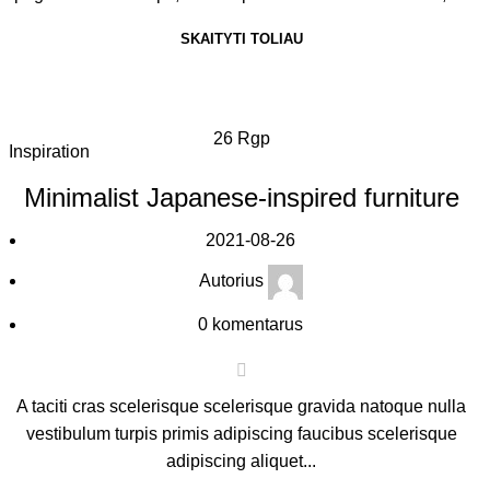
SKAITYTI TOLIAU
26
Rgp
Inspiration
Minimalist Japanese-inspired furniture
2021-08-26
Autorius
0
komentarus
A taciti cras scelerisque scelerisque gravida natoque nulla
vestibulum turpis primis adipiscing faucibus scelerisque
adipiscing aliquet...