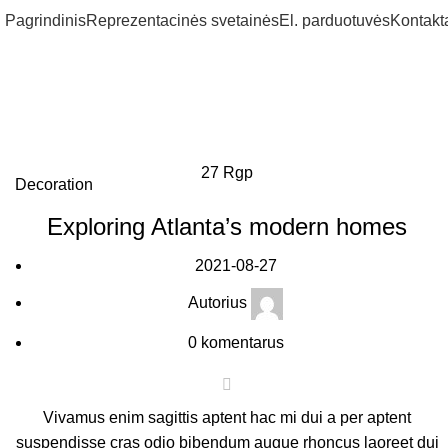
Pagrindinis
Reprezentacinės svetainės
El. parduotuvės
Kontakt
Įrašai
27
Rgp
Decoration
Exploring Atlanta’s modern homes
2021-08-27
Autorius
0
komentarus
Vivamus enim sagittis aptent hac mi dui a per aptent
suspendisse cras odio bibendum augue rhoncus laoreet dui