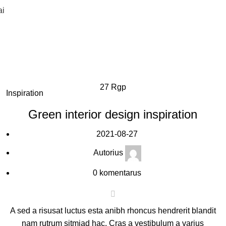
ai
27
Rgp
Inspiration
Green interior design inspiration
2021-08-27
Autorius
0
komentarus
A sed a risusat luctus esta anibh rhoncus hendrerit blandit
nam rutrum sitmiad hac. Cras a vestibulum a varius