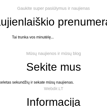
Gaukite super pasiūlymus ir naujienas
ujienlaiškio prenumer
Tai trunka vos minutėlę...
Mūsų naujienos ir mūsų blog
Sekite mus
keletas sekundžių ir sekate mūsų naujienas.
Webdir.LT
Informacija