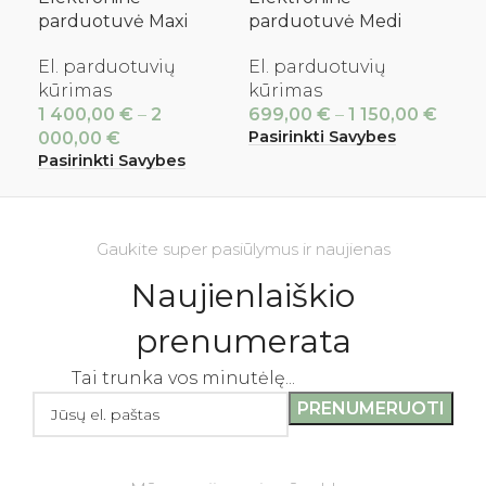
parduotuvė Maxi
parduotuvė Medi
El. parduotuvių
El. parduotuvių
kūrimas
kūrimas
1 400,00
€
–
2
699,00
€
–
1 150,00
€
Pasirinkti Savybes
000,00
€
Pasirinkti Savybes
Gaukite super pasiūlymus ir naujienas
Naujienlaiškio
prenumerata
Tai trunka vos minutėlę...