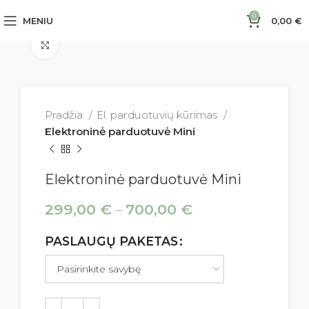
0
MENIU
0,00
€
Spustelėkite norėdami padidinti
Pradžia
El. parduotuvių kūrimas
Elektroninė parduotuvė Mini
Elektroninė parduotuvė Mini
299,00
€
–
700,00
€
PASLAUGŲ PAKETAS