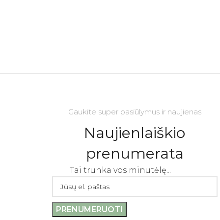
Gaukite super pasiūlymus ir naujienas
Naujienlaiškio
prenumerata
Tai trunka vos minutėlę...