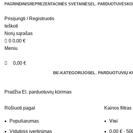
0
0
PAGRINDINIS
REPREZENTACINĖS SVETAINĖS
EL. PARDUOTUVĖS
KO
Prisijungti / Registruotis
Ieškoti
Norų sąrašas
0
0,00
€
Meniu
0,00
€
BE-KATEGORIJOS
EL. PARDUOTUVIŲ 
Pradžia
El. parduotuvių kūrimas
Rūšiuoti pagal
Kainos filtras
Populiarumas
Visi
Vidutinis įvertinimas
0,00
€
-
50