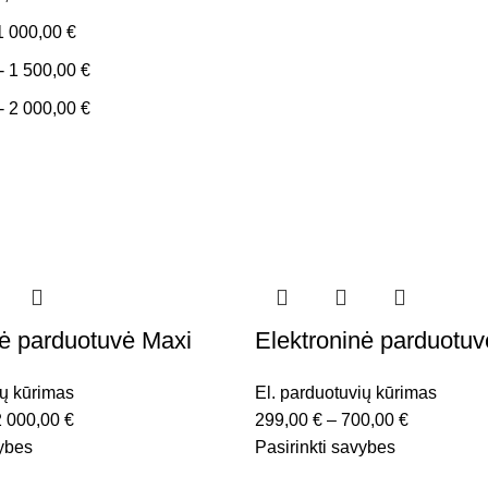
1 000,00
€
-
1 500,00
€
-
2 000,00
€
nė parduotuvė Maxi
Elektroninė parduotuv
ių kūrimas
El. parduotuvių kūrimas
2 000,00
€
299,00
€
–
700,00
€
vybes
Pasirinkti savybes