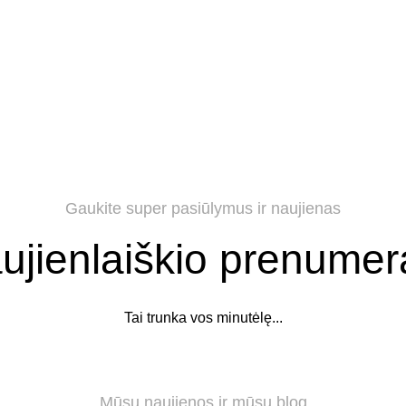
Gaukite super pasiūlymus ir naujienas
ujienlaiškio prenumer
Tai trunka vos minutėlę...
Mūsų naujienos ir mūsų blog