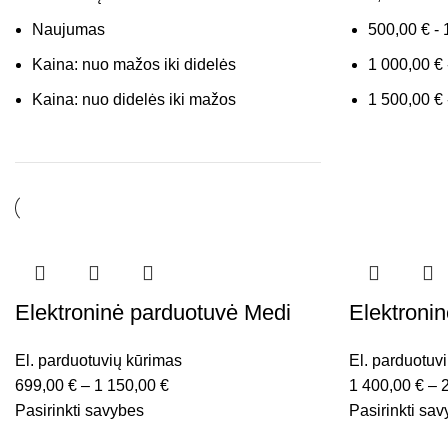
Naujumas
500,00
€
-
Kaina: nuo mažos iki didelės
1 000,00
€
Kaina: nuo didelės iki mažos
1 500,00
€
Elektroninė parduotuvė Medi
Elektroni
El. parduotuvių kūrimas
El. parduotuv
699,00
€
–
1 150,00
€
1 400,00
€
–
Pasirinkti savybes
Pasirinkti sa