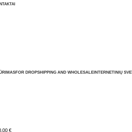
NTAKTAI
KŪRIMAS
FOR DROPSHIPPING AND WHOLESALE
INTERNETINIŲ SVE
0,00
€