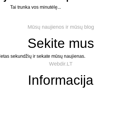
Tai trunka vos minutėlę...
Mūsų naujienos ir mūsų blog
Sekite mus
letas sekundžių ir sekate mūsų naujienas.
Webdir.LT
Informacija