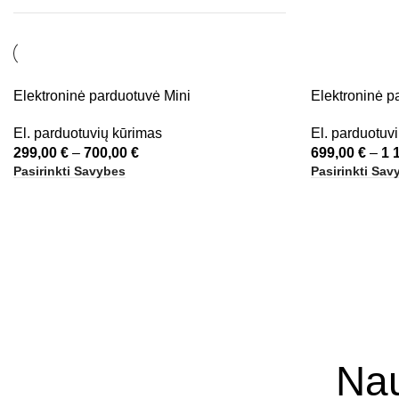
Elektroninė parduotuvė Mini
Elektroninė p
El. parduotuvių kūrimas
El. parduotuv
299,00
€
–
700,00
€
699,00
€
–
1 
Pasirinkti Savybes
Pasirinkti Sav
Nau