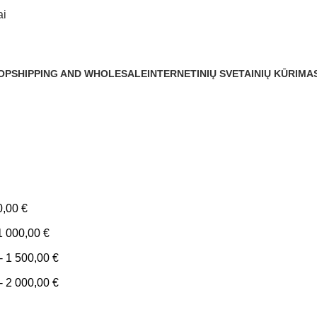
ai
OPSHIPPING AND WHOLESALE
INTERNETINIŲ SVETAINIŲ KŪRIMA
0,00
€
1 000,00
€
-
1 500,00
€
-
2 000,00
€