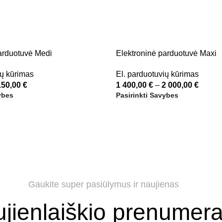
arduotuvė Medi
Elektroninė parduotuvė Maxi
ių kūrimas
El. parduotuvių kūrimas
150,00
€
1 400,00
€
–
2 000,00
€
ybes
Pasirinkti Savybes
Gaukite super pasiūlymus ir naujienas
jienlaiškio prenumera