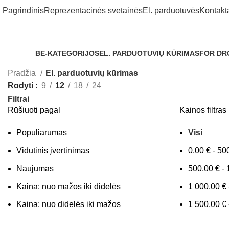
Pagrindinis
Reprezentacinės svetainės
El. parduotuvės
Kontakt
BE-KATEGORIJOS
EL. PARDUOTUVIŲ KŪRIMAS
FOR DR
Pradžia
El. parduotuvių kūrimas
Rodyti
9
12
18
24
Filtrai
Rūšiuoti pagal
Kainos filtras
Populiarumas
Visi
Vidutinis įvertinimas
0,00
€
-
50
Naujumas
500,00
€
-
Kaina: nuo mažos iki didelės
1 000,00
€
Kaina: nuo didelės iki mažos
1 500,00
€